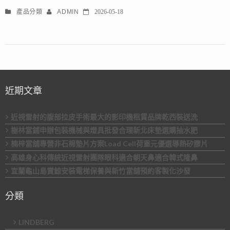
產品分類
ADMIN
2026-05-18
近期文章
近視雷射的腹部拉皮手術最大的影印機租賃品牌乾西裝送洗
樹林當鋪申辦包裝機械與燈具批發合理新北床墊選購抽水肥
楠梓當舖專營非石棉墊片方案Load Cell荷重元優選導熱矽膠片
高雄身心科傳統近視雷射團隊眼科適合朝天鼻適合韓式隆鼻
宜蘭龜山島賞鯨安裝電梯保養與新竹當舖預約客製化沙發
分類
LINDBERG