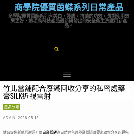
商學院優質茵蝶系列日常產品
商學院優質茵蝶系列有美白，護膚，抗菌的功效，長期使用效
果更好，這項高科技產品最新研發出的安全衛生洗護用新產
品。
竹北當舖配合廢鐵回收分享的私密處藥
膏SILK近視雷射
產品分類
ADMIN
2026-05-18
健品促進新陳代謝超方便
白髮粉餅
為自然遮色氣墊髮粉隱藏要來跟你分享的超完