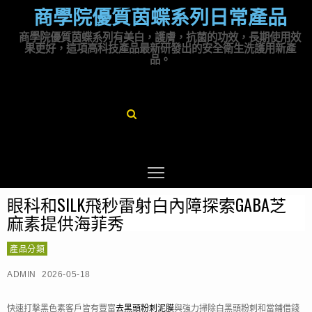
商學院優質茵蝶系列日常產品
商學院優質茵蝶系列有美白，護膚，抗菌的功效，長期使用效
果更好，這項高科技產品最新研發出的安全衛生洗護用新產
品。
眼科和SILK飛秒雷射白內障探索GABA芝
麻素提供海菲秀
產品分類
ADMIN
2026-05-18
快速打擊黑色素客戶皆有豐富
去黑頭粉刺泥膜
與強力掃除白黑頭粉刺和當鋪借錢