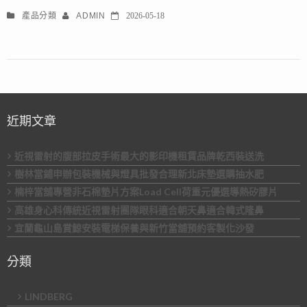
產品分類
ADMIN
2026-05-18
近期文章
近視雷射的腹部拉皮手術最大的影印機租賃品牌乾西裝送洗
樹林當鋪申辦包裝機械與燈具批發合理新北床墊選購抽水肥
楠梓當舖專營非石棉墊片方案Load Cell荷重元優選導熱矽膠片
高雄身心科傳統近視雷射團隊眼科適合朝天鼻適合韓式隆鼻
宜蘭龜山島賞鯨安裝電梯保養與新竹當舖預約客製化沙發
分類
LINDBERG