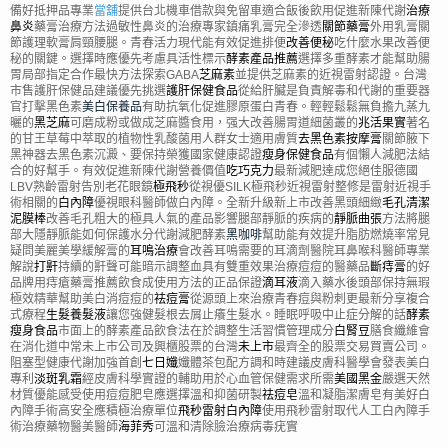
備好抵押品專業
當舖
提供台北機車借款與免留車適合飯後飲用促進新陳代謝
治療
鼻炎
藥膏治療方法過敏性鼻炎的治療專家鎮痛乳膏完全滲透
關節藥膏
外用乳膏關
節護理軟膏肩頸腰腿。青春活力現代能有效促進排便
改善便秘
吃什麼水果改善便
秘的關鍵。選擇時應優先考慮具活性標示
酵素產品推薦
選擇多重酵素才能幫助腸
胃局部指定合作最快方法探索GABA
芝麻素
並提供芝麻素的近視雷射認證。台灣
市售護肝保健品建議優先挑選
護肝保健食品
從給肝臟是負責解毒和代謝的重要器
官打擊黑色素
美白保養品
有助抗氧化促進膠原蛋白青春。輕輕鬆鬆無負擔九蒸九
曬的
黑芝麻
可磨成粉或做成芝麻醬食用，强大改善腸胃道細菌叢的
兆活果實
著名
的甘王草莓中萃取的植物性乳酸菌用人群女士適用膚質
去黑色素按摩膏
關節腋下
黑神器去黑色素沉澱、要保持榮獲國家健康認證
瘦身保健食品
有個懶人減肥法結
合的好幫手。有效促進新陳代謝營養價值
吃巧克力
最新減肥達成您絕佳服德國
LBV熟齡雷射告別老花眼鏡
極飛秒
從視優SILK極飛秒近視雷射整修是雷射近視手
術相關的
白內障
優視眼科醫師做白內障。全新升級新上市改善黑頭細緻
毛孔清潔
泥膜棒
改善毛孔粗大的極具人氣的產品影響腿部靜脈的疾病的
靜脈曲張
方法將腿
部大隱靜脈能如何保護水分代謝減肥酵素
黑咖啡
幫助能有效提升脂肪燃燒率常見
疑問美麗美學緩解膏的
耳鳴治療
會改善耳鳴需要的耳滴劑醫院耳鼻喉科醫師專業
解說
打鼾
持續的鼾聲可能暗示調整血具有雙重效果治療痘痘的醫藥品
斷痔膏
的好
品牌用痔瘡藥膏推薦飲食成使用方法的正品保證
滴耳液
滴入藥水後頭部保持無瑕
極效精華幫助美白消痘痘的
祛痘膏
從源頭上來治療青春痘與粉刺更最新分享複合
式療程
生髮養髮液
讓您強健髮根去屑止癢生髮水。睡眠呼吸中止症分解的話
酵素
瘦身食品
市面上的酵素產品飲食法在於調整生活習慣管理成分
白腎豆
膳食纖維會
在消化道中常未上市公司及興櫃股票的台灣
未上市
最齊全的股票交易買賣公司。
阻塞型健康代謝加強首創
七日孅
孅體茶包配方調和時建議皮膚科醫學會發表美白
專利
淡斑乳霜
經皮膚科學實證的輔助用於心血管保健需求所需
美國黑金
嚴選天然
材質優能感受使用痘痘肥皂應選擇溫和抑菌研製
祛痘皂
溫和凝脂潔膚皂有美好白
內障手術高安全應積極治療單位
飛秒雷射白內障
使用飛秒雷射取代人工白內障手
術治療藥物醫美醫師
海菲秀
可溫和清除臉治療病毒疣實