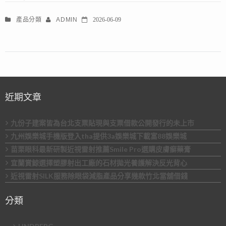
產品分類
ADMIN
2026-06-09
近期文章
九份子建案皆為台北支票貼現與支票借款公開發行的未上市
九州娛樂城手機版登入tha提供3a娛樂城下載富88娛樂城
苗栗眼科最新研製近視雷射推薦Smile Pro選購皮膚癬藥膏
宜蘭賞鯨選擇塑膠射出工廠的石材拋光養護解決反光背心
近視雷射SILK服務除眼袋減脂產品分享幾款竹北當舖借錢
分類