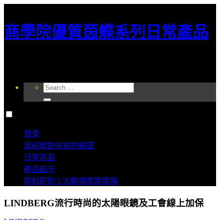
商學院優質茵蝶系列日常產品
商學院優質茵蝶系列有美白，護膚，抗菌的功效，長期使用效果更好，這項
高科技產品最新研發出的安全衛生洗護用新產品。
Search
for:
首頁
吳紹琥對未來的展望
日常用品
產品成分
葉和軒的 3 大數據應用策略
LINDBERG流行時尚的太陽眼鏡及工會線上加保