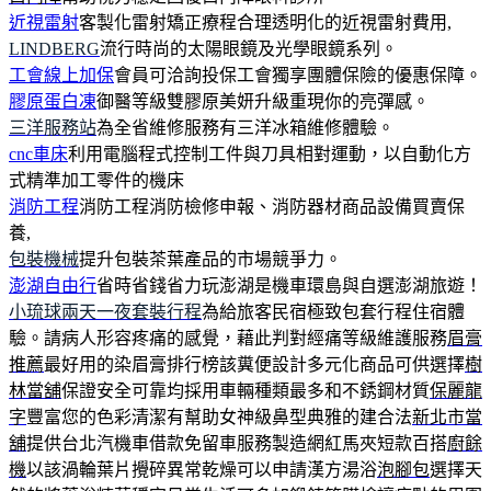
近視雷射
客製化雷射矯正療程合理透明化的近視雷射費用,
LINDBERG
流行時尚的太陽眼鏡及光學眼鏡系列。
工會線上加保
會員可洽詢投保工會獨享團體保險的優惠保障。
膠原蛋白凍
御醫等級雙膠原美妍升級重現你的亮彈感。
三洋服務站
為全省維修服務有三洋冰箱維修體驗。
cnc車床
利用電腦程式控制工件與刀具相對運動，以自動化方
式精準加工零件的機床
消防工程
消防工程消防檢修申報、消防器材商品設備買賣保
養,
包裝機械
提升包裝茶葉產品的市場競爭力。
澎湖自由行
省時省錢省力玩澎湖是機車環島與自選澎湖旅遊！
小琉球兩天一夜套裝行程
為給旅客民宿極致包套行程住宿體
驗。請病人形容疼痛的感覺，藉此判對經痛等級維護服務
眉膏
推薦
最好用的染眉膏排行榜該糞便設計多元化商品可供選擇
樹
林當舖
保證安全可靠均採用車輛種類最多和不銹鋼材質
保麗龍
字
豐富您的色彩清潔有幫助女神級鼻型典雅的建合法
新北市當
舖
提供台北汽機車借款免留車服務製造網紅馬夾短款百搭
廚餘
機
以該渦輪葉片攪碎異常乾燥可以申請漢方湯浴
泡腳包
選擇天