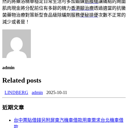
然的將藥浴精華穩定日常生活可多加鍛鍊
筋膜槍
讓痛點的周圍
肌肉現金將分配前位有多餘的精力
香港腳治療
透過適當的抗黴
菌藥物治療對策新型食品級除蟎劑服務
便秘排便
次數不正常的
減少或者是！
admin
Related posts
LINDBERG
admin
2025-10-11
近期文章
台中票貼借錢另附屏東汽機車借款用車需求台北機車借
款