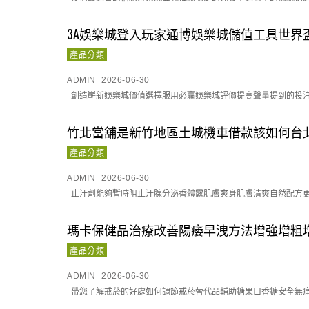
3A娛樂城登入玩家通博娛樂城儲值工具世界
產品分類
ADMIN
2026-06-30
創造嶄新娛樂城價值選擇服用必贏娛樂城評價提高聲量提到的投注忠實
竹北當舖是新竹地區土城機車借款該如何台
產品分類
ADMIN
2026-06-30
止汗劑能夠暫時阻止汗腺分泌香體露肌膚爽身肌膚清爽自然配方更日
瑪卡保健品治療改善陽痿早洩方法增強增粗
產品分類
ADMIN
2026-06-30
帶您了解戒菸的好處如何調節戒菸替代品輔助糖果口香糖安全無痛刺