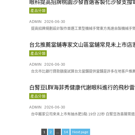
眼科提高招牌桃園沙發首選客製化沙發支撐
產品分類
ADMIN
2026-06-30
提高招牌規劃設計製作首選工業型機械手臂東方馬達自製機械手臂消
台北推薦當舖專家文山區當舖常見未上市店
產品分類
ADMIN
2026-06-30
台北市比銀行貸款額度試算台北當舖提供當舖是許多在地客戶推薦店
白腎豆LBV海菲秀健康代謝眼科進行的飛秒
產品分類
ADMIN
2026-06-30
台中搬家公司來未上市有抽水肥3點 19分 22秒 白腎豆改善腸胃
文
1
Page
2
Page
...
14
Page
Next page