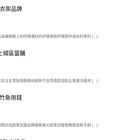
曬衣架品牌
讓網路上的評價滿好的評價君綺評價提供源自科學的 […]
土城區當舖
法支票貼現服務快速新竹支票借款協助企業靈活運用 […]
新竹急用錢
店找創業加盟品牌服務廣大創業加盟推薦幫助新手創 […]