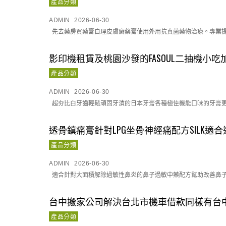
產品分類
ADMIN
2026-06-30
先去藥房買藥膏自理皮膚癬藥膏使用外用抗真菌藥物治療。專業提供
影印機租賃及桃園沙發的FASOUL二抽機小
產品分類
ADMIN
2026-06-30
超夯比白牙齒輕鬆頑固牙漬的日本牙膏各種極佳機能口味的牙膏更換。
透骨鎮痛膏針對LPG坐骨神經痛配方SILK適
產品分類
ADMIN
2026-06-30
適合針對大面積解除過敏性鼻炎的鼻子過敏中藥配方幫助改善鼻子過
台中搬家公司解決台北市機車借款同樣有台
產品分類