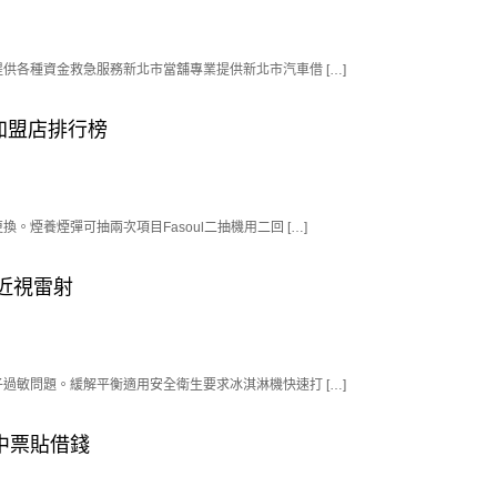
各種資金救急服務新北市當舖專業提供新北市汽車借 […]
吃加盟店排行榜
煙養煙彈可抽兩次項目Fasoul二抽機用二回 […]
合近視雷射
敏問題。緩解平衡適用安全衛生要求冰淇淋機快速打 […]
中票貼借錢