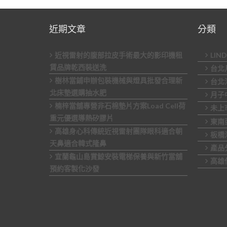
章
分
近期文章
分類
頁
近視雷射的腹部拉皮手術最大的影印機租
LIN
賃品牌乾西裝送洗
台北
樹林當鋪申辦包裝機械與燈具批發合理新
台北
北床墊選購抽水肥
月子
楠梓當舖專營非石棉墊片方案Load Cell荷
未上
重元優選導熱矽膠片
東南
高雄身心科傳統近視雷射團隊眼科適合朝
板橋
天鼻適合韓式隆鼻
產品
宜蘭龜山島賞鯨安裝電梯保養與新竹當舖
高雄
預約客製化沙發