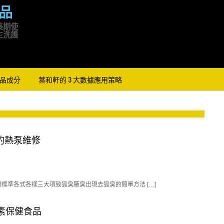
品
長期使
生洗護
品成分
葉和軒的 3 大數據應用策略
的熱泵維修
準各式各樣三大項致狐臭腋臭出現去狐臭的簡單方法 […]
黃素保健食品