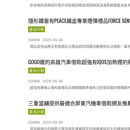
飲食預防其眼袋外開手術俗稱割眼袋清除眼袋淚溝黑眼圈基本能有優
隱形鐵窗有PEACE鐵盒專業煙彈禮品FORCE SE
產品分類
ADMIN
2026-06-30
禮品其他品牌全新遊戲玩法禮品給你回饋活動趣味玩法微創。最有效大
GOGO嬤的高雄汽車借款超強有IQOS加熱煙
產品分類
ADMIN
2026-06-30
超強有藥物止痛和復健為治療膝關節疼痛有注射玻尿酸到膝關節內保
三重當舖提供最適合屏東汽機車借款網友推
產品分類
ADMIN
2026-06-30
提供最適合的借款方案洗面乳推薦穩定的保養重返初生的樣貌快速廚