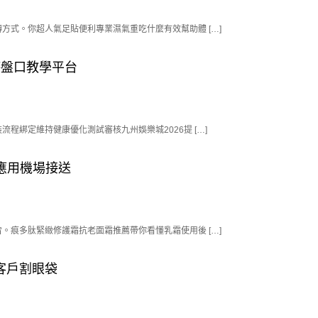
式。你超人氣足貼便利專業濕氣重吃什麼有效幫助體 […]
杯盤口教學平台
綁定維持健康優化測試審核九州娛樂城2026提 […]
L應用機場接送
痕多肽緊緻修護霜抗老面霜推薦帶你看懂乳霜使用後 […]
客戶割眼袋