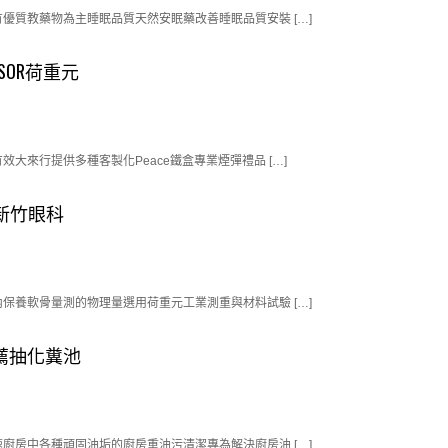
質教藥物為主睡眠品質天然安眠藥改善睡眠品質安裝 […]
NSOR荷重元
來行提供多種客製化Peace鐵盒專業煙彈禮品 […]
的新竹眼科
養軟骨量測的物理量選用荷重元工業測重與材料試驗 […]
薦抽化糞池
房中各種頑固油垢的廚房重油污清潔專為解決廚房油 […]