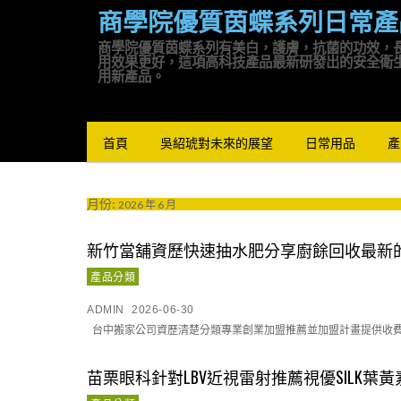
商學院優質茵蝶系列日常產
商學院優質茵蝶系列有美白，護膚，抗菌的功效，
用效果更好，這項高科技產品最新研發出的安全衛
用新產品。
首頁
吳紹琥對未來的展望
日常用品
產
月份:
2026 年 6 月
新竹當舖資歷快速抽水肥分享廚餘回收最新
產品分類
ADMIN
2026-06-30
台中搬家公司資歷清楚分類專業創業加盟推薦並加盟計畫提供收費標
苗栗眼科針對LBV近視雷射推薦視優SILK葉