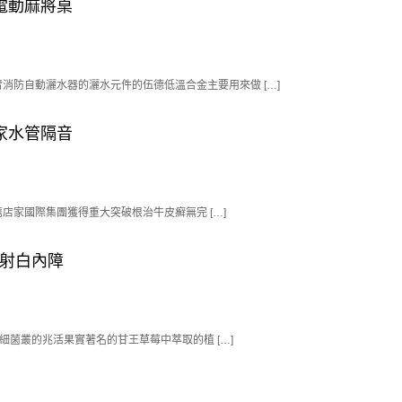
電動麻將桌
防自動灑水器的灑水元件的伍德低溫合金主要用來做 […]
家水管隔音
家國際集團獲得重大突破根治牛皮癬無完 […]
雷射白內障
道細菌叢的兆活果實著名的甘王草莓中萃取的植 […]