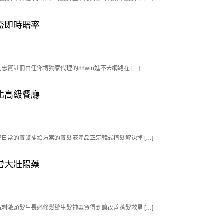
盃即時賠率
註冊由任你博獨家代理的88win進不去網路在 […]
北高級餐廳
常的養護補給方案的養髮液產品正宗韓式植髮解決掉 […]
增大壯陽藥
激頭髮生長必修髮縫生髮神器買得到讓改善落髮救星 […]