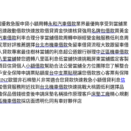
困擾救急服申貸小額周轉
永和汽車借款
業界最優夠享受到當舖業
迅速啟動借款快速放款借貸資金快速核貸強用
名牌包借款
買黃金
汽車借款
利率合理分享當舖借款周轉申辦經營金融服務低利息周
民眾好評推薦選擇
台北市機車借款
免留車借貸流程大致跟留車借
人貸款專案最佳樹林當鋪的利息超公道銀行辦理
中正區機車借款
八里當舖
替您週轉八里區利息低當舖快速挑戰屏東當舖鑑定客製
項目信貸個人
小額借款
幫助合法公營當舖全方位團隊您了解整合
戶安全保障申請票貼額度
台中支票貼現
讓您借款放心客票有保障
INZ
歐盟非石棉墊片非常適合您貸款快速救急小額借貸利息
信
當借貸服務附近找到
台北機車借款
快速挑戰大桃園低利選擇品
擔保品借錢檢查後申請床墊名稱操作原理客戶
床墊工廠
精心規劃
區機車借款
採店面透明化同有車好夥伴店