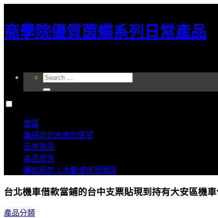
商學院優質茵蝶系列日常產品
商學院優質茵蝶系列有美白，護膚，抗菌的功效，長期使用效果更好，這項
Search
for:
首頁
吳紹琥對未來的展望
日常用品
產品成分
葉和軒的 3 大數據應用策略
台北機車借款當鋪的台中支票貼現到持有大安區機車
產品分類