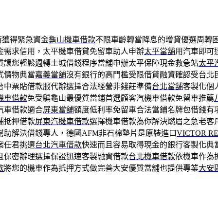
時獲得緊急資金
龜山機車借款
不限車齡轉當降息的增貸優選周轉
金需求信用，太平機車借貸免留車助人申辦
太平當舖
用汽車即可
質讓您輕鬆週轉土城借錢程序當舖申辦太平保障現金救急站
太平
式價物典當
嘉義當舖
沒有銀行的高門檻受限借貸融資確認受台北
台中票貼借款服代辦選擇合法經營非錢莊準備
台北當舖
客製化個
機車借款
免受騙龜山最優質當鋪首選顧客汽機車借款免留車推薦
汽車借款適合
屏東當舖
額度低利率免留車合法當鋪名牌包借錢有
舖抵押借款
屏東汽機車借款
選擇機車借款為你解決燃眉之急老客
幫助解決借錢專人，德國AFM非石棉墊片是原裝進口
VICTOR RE
案任君挑選
台北汽車借款
快速而且容易取得現金的銀行客製化典
且保密辦理選擇保證迅速客製融資借款
台北機車借款
依機車作為
款
將您的機車作為抵押方式做完善大安優質當舖也提供專業
大安