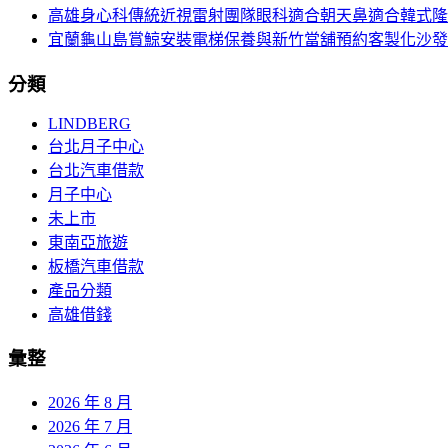
高雄身心科傳統近視雷射團隊眼科適合朝天鼻適合韓式隆
宜蘭龜山島賞鯨安裝電梯保養與新竹當舖預約客製化沙發
分類
LINDBERG
台北月子中心
台北汽車借款
月子中心
未上市
東南亞旅遊
板橋汽車借款
產品分類
高雄借錢
彙整
2026 年 8 月
2026 年 7 月