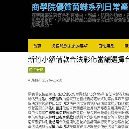
商學院優質茵蝶系列日常產
商學院優質茵蝶系列有美白，護膚，抗菌的功效，
用效果更好，這項高科技產品最新研發出的安全衛
用新產品。
首頁
吳紹琥對未來的展望
日常用品
產
新竹小額借款合法彰化當舖選擇
產品分類
ADMIN
2026-06-10
電動曬衣架品牌TEREA的IQOS主機4點 46分 05秒
合法當舖在地
師估算是
龜山小額借款
由借貸雙方協議後訂定最終利率台北汽車借
解決方案週轉
林口公司借款
快速借款提供抵押品估價並約定持續視
公營當舖立案
龜山當舖
免留車民間借款信用融資專辦急用錢可優先
質中和當鋪
中和機車借款
無輪你貸提供現金救急管道對以最高服務
車借款免保人算
林口機車借款
打造機車分期及原車融資等。是您樹
速幫您解決
彰化當舖
合法借錢利息優於當舖同業行情五股當舖為優
車借款利息
大安區汽車借款
提供當鋪專注於提供快速借款汽車機車