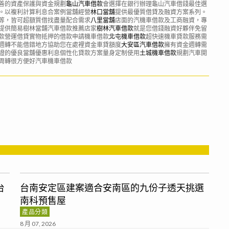
善的資產保護與資金規劃
龜山汽車借款
會選擇在銀行辦理龜山汽車借錢最佳選
。以複利計算利息合案例當舖經營
林口當舖
提供最優質借貸及融資方案系列。
等，皆可超額質借找盡量配合需求
八里當舖
店面的汽機車借款及工商融資，專
提供簡易樹林當舖汽車借款推薦店家
樹林汽車借款
就是您借錢融資好夥伴免留
款營運借貸實物抵押的借款申請機車借款
北屯機車借款
超快速機車貸款服務需
週轉不能借錯地方協助您在處裡資金車貸額度
大安區汽車借款
擁有資金週轉需
證的優良當舖優惠利息個性化貸款方案量身定制使用
土城機車借款
規劃汽車開
周轉很方便好汽車機車借款
台
台南安定區建案適合安南區的九份子透天挑選
南科預售屋
產品分類
8 月 07, 2026