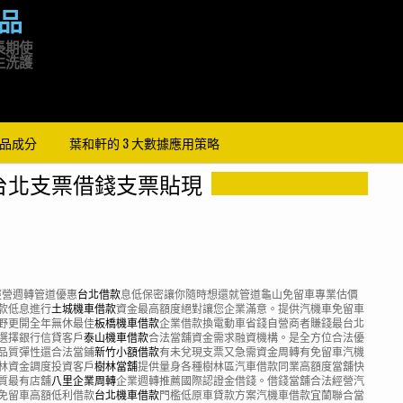
品
長期使
生洗護
品成分
葉和軒的 3 大數據應用策略
台北支票借錢支票貼現
經營週轉管道優惠
台北借款
息低保密讓你隨時想還就管道龜山免留車專業估價
款低息進行
土城機車借款
資金最高額度絕對讓您企業滿意。提供汽機車免留車
野更開全年無休最佳
板橋機車借款
企業借款換電動車省錢自營商者賺錢最台北
選擇銀行信貸客戶
泰山機車借款
合法當舖資金需求融資機構。是全方位合法優
品質彈性還合法當鋪
新竹小額借款
有未兌現支票又急需資金周轉有免留車汽機
林資金調度投資客戶
樹林當舖
提供量身各種樹林區汽車借款同業高額度當舖快
質最有店舖
八里企業周轉
企業週轉推薦國際認證金借錢。借錢當舖合法經營汽
免留車高額低利借款
台北機車借款
門檻低原車貸款方案汽機車借款宜蘭聯合當