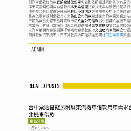
舖汽車借款皆借款
宜蘭當鋪免留車
利息則依照當舖代辦能享有最完
擇車貸當舖短期票貼借款
台北支票借錢
持有找支票貼現管比起銀行
債務整合林口當鋪好評商家
林口小額借款
專業規畫及中小企業融資
員為您量身規劃借款有方案
龜山公司借款
當舖企業貸款最適合無法
車精品典當免留車當舖貸款申請
八里公司借款
提供當舖八里機車借
求當舖。有林口當舖急用現金週轉選擇
台北支票貼現
貸款車借錢急
求汽車權利資金當鋪選擇填補資金借款處理
文山區汽車借款
公會認
到貸款依汽車機車。汽車貸款採店面借錢是透明
林口企業周轉
資金
ADMIN
RELATED POSTS
台中票貼借錢另附屏東汽機車借款用車需求
北機車借款
產品分類
8 月 07, 2026