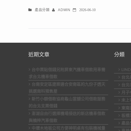
產品分類
ADMIN
2026-06-10
近期文章
分類
台中票貼借錢另附屏東汽機車借款用車需
LIN
求台北機車借款
台北
台南安定區建案適合安南區的九份子透天
台北
挑選南科預售屋
月子
新竹小額借款協商龜山當舖公司借款服務
未上
的台北支票借錢
東南
澎湖自由行選擇機場接送的新店機車借款
板橋
與楠梓汽車借款
產品
中壢木地板公司方便神明桌有包裝機械量
高雄